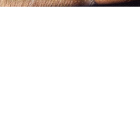
Noah Forest-Hassler (2000) to nagradzany holenderski
skrzypek mieszkający pomiędzy Barceloną a Holandią.
Już od najmłodszych lat fascynowała go muzyka
bluegrassowa i fiddle, dlatego naukę gry na skrzypcach
oraz fortepianie rozpoczął w wieku pięciu lat. Jako
nastolatek intensywnie koncertował w orkiestrach
młodzieżowych oraz studiował skrzypce klasyczne pod
kierunkiem takich pedagogów jak Johannes Leertouwer
i Kati Sebestyén.
Ukończył studia licencjackie (Musician 3.0) w
Konserwatorium w Utrechcie, gdzie studiował pod
kierunkiem George’a Dumitriu. Następnie kontynuował
edukację jako student programu Erasmus w Sibelius
Academy w Helsinkach (Global Music & Jazz) pod opieką